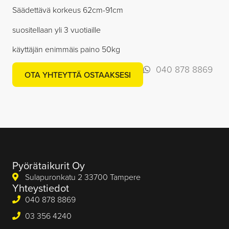
Säädettävä korkeus 62cm-91cm
suositellaan yli 3 vuotiaille
käyttäjän enimmäis paino 50kg
040 878 8869
OTA YHTEYTTÄ OSTAAKSESI
Pyörätaikurit Oy
Sulapuronkatu 2 33700 Tampere
Yhteystiedot
040 878 8869
03 356 4240