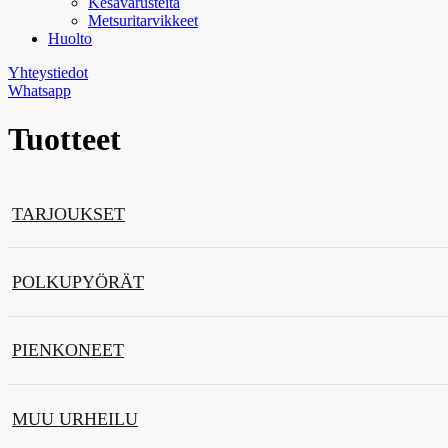
Kesävarusteita
Metsuritarvikkeet
Huolto
Yhteystiedot
Whatsapp
Tuotteet
TARJOUKSET
POLKUPYÖRÄT
PIENKONEET
MUU URHEILU