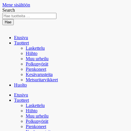
Mene sisältöön
Search
Hae
Etusivu
Tuotteet
Laskettelu
Hiihto
Muu urheilu
Polkupyörät
Pienkoneet
Kesävarusteita
Metsuritarvikkeet
Huolto
Etusivu
Tuotteet
Laskettelu
Hiihto
Muu urheilu
Polkupyörät
Pienkoneet