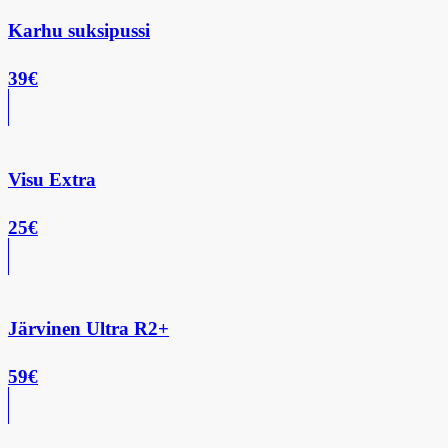
Karhu suksipussi
39€
Visu Extra
25€
Järvinen Ultra R2+
59€