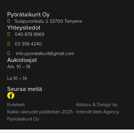
Pyörätaikurit Oy
Sulapuronkatu 2 33700 Tampere
Yhteystiedot
040 878 8869
03 356 4240
info.pyorataikurit@gmail.com
Aukioloajat
Ark. 10 – 18
La 10 – 14
Seuraa meitä
Evästeet
Kotisivu & Design by
Kaikki oikeudet pidätetään 2025
Intendit Web Agency
Pyörätaikurit Oy