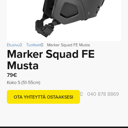
Etusivu
Tuotteet
Marker Squad FE Musta
Marker Squad FE
Musta
79€
Koko S (51-55cm)
040 878 8869
OTA YHTEYTTÄ OSTAAKSESI