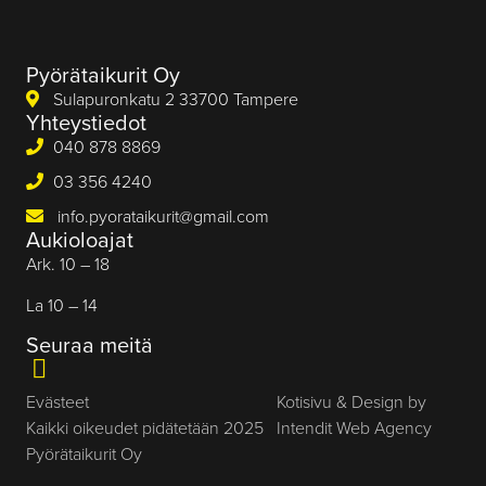
Pyörätaikurit Oy
Sulapuronkatu 2 33700 Tampere
Yhteystiedot
040 878 8869
03 356 4240
info.pyorataikurit@gmail.com
Aukioloajat
Ark. 10 – 18
La 10 – 14
Seuraa meitä
Evästeet
Kotisivu & Design by
Kaikki oikeudet pidätetään 2025
Intendit Web Agency
Pyörätaikurit Oy