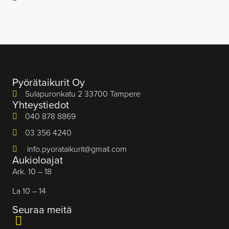
Pyörätaikurit Oy
Sulapuronkatu 2 33700 Tampere
Yhteystiedot
040 878 8869
03 356 4240
info.pyorataikurit@gmail.com
Aukioloajat
Ark. 10 – 18
La 10 – 14
Seuraa meitä